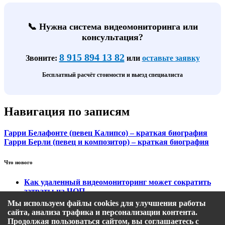
📞 Нужна система видеомониторинга или
консультация?
8 915 894 13 82
Звоните:
или
оставьте заявку
Бесплатный расчёт стоимости и выезд специалиста
Навигация по записям
Гарри Белафонте (певец Калипсо) – краткая биография
Гарри Берли (певец и композитор) – краткая биография
Что нового
Как удаленный видеомониторинг может сократить
затраты на ЧОП
Тарифы на охранный видеомониторинг
Мы используем файлы cookies для улучшения работы
Этапы подключения удаленного видеомониторинга
сайта, анализа трафика и персонализации контента.
Кому подходит удаленный видеомониторинг?
Продолжая пользоваться сайтом, вы соглашаетесь с