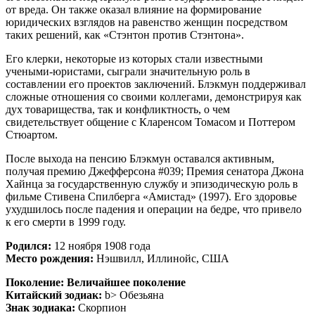
от вреда. Он также оказал влияние на формирование
юридических взглядов на равенство женщин посредством
таких решений, как «Стэнтон против Стэнтона».
Его клерки, некоторые из которых стали известными
учеными-юристами, сыграли значительную роль в
составлении его проектов заключений. Блэкмун поддерживал
сложные отношения со своими коллегами, демонстрируя как
дух товарищества, так и конфликтность, о чем
свидетельствует общение с Кларенсом Томасом и Поттером
Стюартом.
После выхода на пенсию Блэкмун оставался активным,
получая премию Джефферсона #039; Премия сенатора Джона
Хайнца за государственную службу и эпизодическую роль в
фильме Стивена Спилберга «Амистад» (1997). Его здоровье
ухудшилось после падения и операции на бедре, что привело
к его смерти в 1999 году.
Родился:
12 ноября 1908 года
Место рождения:
Нэшвилл, Иллинойс, США
Поколение:
Величайшее поколение
Китайский зодиак:
b> Обезьяна
Знак зодиака:
Скорпион