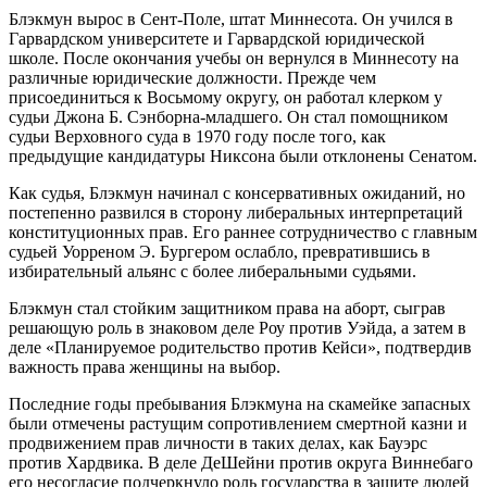
Блэкмун вырос в Сент-Поле, штат Миннесота. Он учился в
Гарвардском университете и Гарвардской юридической
школе. После окончания учебы он вернулся в Миннесоту на
различные юридические должности. Прежде чем
присоединиться к Восьмому округу, он работал клерком у
судьи Джона Б. Сэнборна-младшего. Он стал помощником
судьи Верховного суда в 1970 году после того, как
предыдущие кандидатуры Никсона были отклонены Сенатом.
Как судья, Блэкмун начинал с консервативных ожиданий, но
постепенно развился в сторону либеральных интерпретаций
конституционных прав. Его раннее сотрудничество с главным
судьей Уорреном Э. Бургером ослабло, превратившись в
избирательный альянс с более либеральными судьями.
Блэкмун стал стойким защитником права на аборт, сыграв
решающую роль в знаковом деле Роу против Уэйда, а затем в
деле «Планируемое родительство против Кейси», подтвердив
важность права женщины на выбор.
Последние годы пребывания Блэкмуна на скамейке запасных
были отмечены растущим сопротивлением смертной казни и
продвижением прав личности в таких делах, как Бауэрс
против Хардвика. В деле ДеШейни против округа Виннебаго
его несогласие подчеркнуло роль государства в защите людей