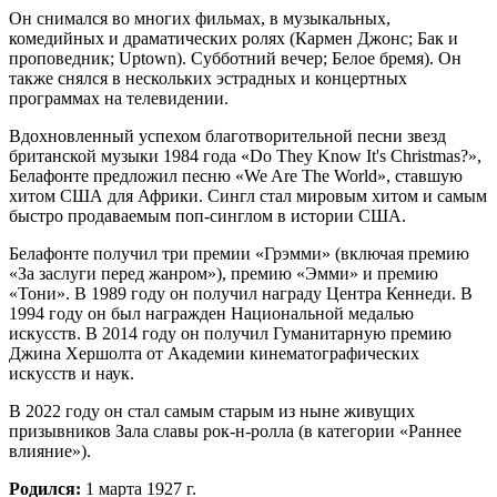
Он снимался во многих фильмах, в музыкальных,
комедийных и драматических ролях (Кармен Джонс; Бак и
проповедник; Uptown). Субботний вечер; Белое бремя). Он
также снялся в нескольких эстрадных и концертных
программах на телевидении.
Вдохновленный успехом благотворительной песни звезд
британской музыки 1984 года «Do They Know It's Christmas?»,
Белафонте предложил песню «We Are The World», ставшую
хитом США для Африки. Сингл стал мировым хитом и самым
быстро продаваемым поп-синглом в истории США.
Белафонте получил три премии «Грэмми» (включая премию
«За заслуги перед жанром»), премию «Эмми» и премию
«Тони». В 1989 году он получил награду Центра Кеннеди. В
1994 году он был награжден Национальной медалью
искусств. В 2014 году он получил Гуманитарную премию
Джина Хершолта от Академии кинематографических
искусств и наук.
В 2022 году он стал самым старым из ныне живущих
призывников Зала славы рок-н-ролла (в категории «Раннее
влияние»).
Родился:
1 марта 1927 г.