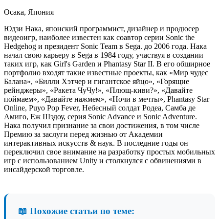
Осака, Япония
Юдзи Нака, японский программист, дизайнер и продюсер
видеоигр, наиболее известен как соавтор серии Sonic the
Hedgehog и президент Sonic Team в Sega. до 2006 года. Нака
начал свою карьеру в Sega в 1984 году, участвуя в создании
таких игр, как Girl's Garden и Phantasy Star II. В его обширное
портфолио входят такие известные проекты, как «Мир чудес
Балана», «Билли Хэтчер и гигантское яйцо», «Горящие
рейнджеры», «Ракета ЧуЧу!», «Плющ-киви?», «Давайте
поймаем», «Давайте нажмем», «Ночи в мечты», Phantasy Star
Online, Puyo Pop Fever, Небесный солдат Родеа, Самба де
Амиго, Еж Шэдоу, серия Sonic Advance и Sonic Adventure.
Нака получил признание за свои достижения, в том числе
Премию за заслуги перед жизнью от Академии
интерактивных искусств & наук. В последние годы он
переключил свое внимание на разработку простых мобильных
игр с использованием Unity и столкнулся с обвинениями в
инсайдерской торговле.
📖 Похожие статьи по теме: