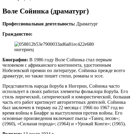
Воле Сойинка (драматург)
Профессиональная деятельность:
Драматург
Гражданство:
нигериец
Биография:
В 1986 году Воле Сойинка стал первым
человеком с африканского континента, удостоенным
Нобелевской премии по литературе. Сойинка прежде всего
драматург, но также пишет стихи, романы и эссе.
Представитель народа йоруба в Нигерии, Сойинка часто
использует в своих работах элементы фольклора йоруба. Его
стиль лирический, сатирический и юмористический, большая
часть его работ критикует авторитетных деятелей. Сойинка
был заключен в тюрьму на 22 месяца с 1966 по 1967 год во
время войны в Биафре за выступления против войны. Его
основные произведения включают пьесы «Танец лесов»;
(1960), «Сильная порода»; (1964) и «Урожай Конги»; (1965).
Родился:
13 июля 1934 г.