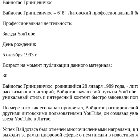
Вайдотас Гринцевичюс
Вайдотас Гринцевичюс – 6' 8″ Литовский профессиональный б
Профессиональная деятельность:
Звезда YouTube
День рождения:
5 октября 1993 г.
Возраст на момент публикации данного материала:
30
Вайдотас Гринцевичюс, родившийся 28 января 1989 года, - лит
рассказыванию историй, Вайдотас начал свой путь на YouTube 
уникальный стиль и интересный контент быстро завоевали попу
По мере того как его канал процветал, Вайдотас расширил св
другими литовскими пользователями YouTube, он создавал увл
звезд YouTube в Литве.
Успех Вайдотаса был отмечен многочисленными наградами, в 
выходит за рамки цифровой сферы: о нем писали в известных жу