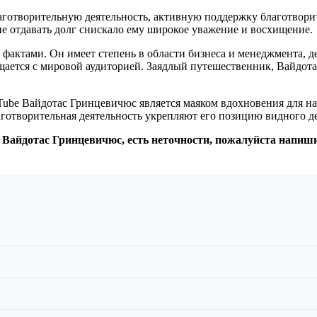
лаготворительную деятельность, активную поддержку благотвор
е отдавать долг снискало ему широкое уважение и восхищение.
актами. Он имеет степень в области бизнеса и менеджмента, д
бщается с мировой аудиторией. Заядлый путешественник, Вайдо
Tube Вайдотас Гринцевичюс является маяком вдохновения для н
лаготворительная деятельность укрепляют его позицию видного д
: Вайдотас Гринцевичюс, есть неточности, пожалуйста напиш