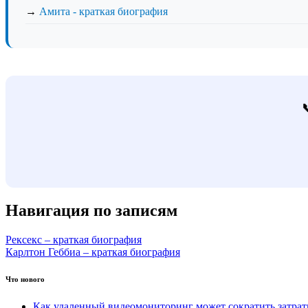
→
Амита - краткая биография
Навигация по записям
Рексекс – краткая биография
Карлтон Геббиа – краткая биография
Что нового
Как удаленный видеомониторинг может сократить затра