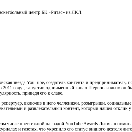
аскетбольный центр БК «Ритас» из ЛКЛ.
овская звезда YouTube, создатель контента и предприниматель, 
в 2011 году. , запустив одноименный канал. Первоначально он б
лярность, приведя его к славе.
ой репертуар, включив в него челленджи, розыгрыши, социальны
екательный и развлекательный контент, который нашел отклик у
том числе престижной наградой YouTube Awards Литвы в номин
рналах и газетах, что укрепило его статус видного деятеля лит