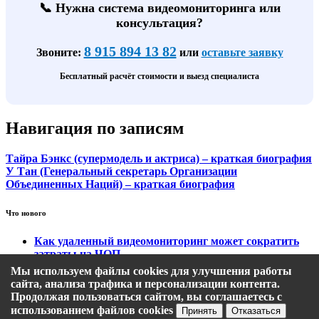
📞 Нужна система видеомониторинга или
консультация?
8 915 894 13 82
Звоните:
или
оставьте заявку
Бесплатный расчёт стоимости и выезд специалиста
Навигация по записям
Тайра Бэнкс (супермодель и актриса) – краткая биография
У Тан (Генеральный секретарь Организации
Объединенных Наций) – краткая биография
Что нового
Как удаленный видеомониторинг может сократить
затраты на ЧОП
Тарифы на охранный видеомониторинг
Мы используем файлы cookies для улучшения работы
Этапы подключения удаленного видеомониторинга
сайта, анализа трафика и персонализации контента.
Кому подходит удаленный видеомониторинг?
Продолжая пользоваться сайтом, вы соглашаетесь с
Какие задачи решает удаленный видеомониторинг
использованием файлов cookies
Принять
Отказаться