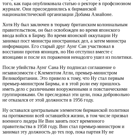
того, как пара опубликовала статью о ректоре в профсоюзном
журнале. Они присоединились к бирманской
националистической организации Добама Азиайоне.
Хотя Ну был заключен в тюрьму британским колониальным
правительством, он был освобожден во время японского
ввода войск в Бирму. Во время японской оккупации Ну
занимал пост министра иностранных дел, а затем министра
информации. Его старый друг Аунг Сан участвовал в
восстании против японцев, но Ню отступил вместе с
японцами и после их поражения ненадолго ушел из политики.
После убийства Аунг Сана Ну подписал соглашение о
независимости с Клементом Атли, премьер-министром
Великобритании. Это привело к тому, что Ну стал первым
премьер-министром Бирмы, и в этой роли ему пришлось
иметь дело с различными вооруженными и повстанческими
группировками. Он преследовал эти цели, пока добровольно
не отказался от этой должности в 1956 году.
Ну оставался центральным элементом бирманской политики
на протяжении всей оставшейся жизни, в том числе призвал
военного лидера Не ​​Вин занять пост временного
правительства в 1958 году. Вин стал премьер-министром и
занимал эту должность до тех пор, пока партия Ну не