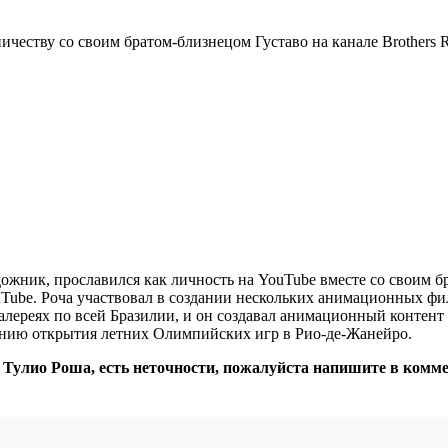
ничеству со своим братом-близнецом Густаво на канале Brothers 
ожник, прославился как личность на YouTube вместе со своим бр
ouTube. Роча участвовал в создании нескольких анимационных фи
алереях по всей Бразилии, и он создавал анимационный контент
онию открытия летних Олимпийских игр в Рио-де-Жанейро.
: Тулио Роша, есть неточности, пожалуйста напишите в комм