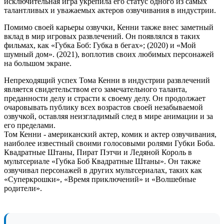
исключительная игра укрепила его статус одного из самых
талантливых и уважаемых актеров озвучивания в индустрии.
Помимо своей карьеры озвучки, Кенни также внес заметный
вклад в мир игровых развлечений. Он появлялся в таких
фильмах, как «Губка Боб: Губка в бегах»; (2020) и «Мой
шумный дом». (2021), воплотив своих любимых персонажей
на большом экране.
Непреходящий успех Тома Кенни в индустрии развлечений
является свидетельством его замечательного таланта,
преданности делу и страсти к своему делу. Он продолжает
очаровывать публику всех возрастов своей незабываемой
озвучкой, оставляя неизгладимый след в мире анимации и за
его пределами.
Том Кенни - американский актер, комик и актер озвучивания,
наиболее известный своими голосовыми ролями Губки Боба.
Квадратные Штаны, Пират Пэтчи и Ледяной Король в
мультсериале «Губка Боб Квадратные Штаны». Он также
озвучивал персонажей в других мультсериалах, таких как
«Суперкрошки», «Время приключений» и «Волшебные
родители».