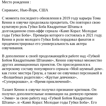
Место рождения :
Сиракьюс, Нью-Йорк, США
С момента последнего обновления в 2019 году карьера Тома
Кенни в озвучке продолжала процветать. Он повторил свою
культовую роль Губки Боба Квадратные Штаны в
долгожданном спин-оффе сериала «Камп Корал: Молодые
годы Губки Боба». Премьера которого состоялась в 2021 году.
Кенни в роли молодого Губки Боба порадовал фанатов и
продемонстрировал его универсальность как актера
озвучивания.
В дополнение к своей продолжающейся работе над «Губкой
Бобом Квадратными Штанами», Кенни озвучивал множество
других анимационных проектов. Он присоединился к
актерскому составу популярного сериала «Мой шумный дом».
как голос мистера Гроуза, а также он озвучивал персонажей в
«Волшебных родителях»; «Крутые девчонки»,
«Суперкрошки», и «Время приключений».
Талант Кенни в озвучке получил признание критиков. Он
получил дополнительные номинации на дневную премию
«Эмми» за свою работу над «Губкой Бобом Квадратные
Штаны». и «Камп Корал: Молодые годы Губки Боба». Его