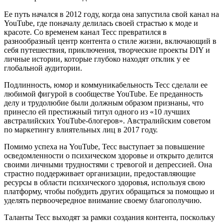
Ее путь начался в 2012 году, когда она запустила свой канал на
YouTube, где поначалу делилась своей страстью к моде и
красоте. Со временем канал Тесс превратился в
разнообразный центр контента о стиле жизни, включающий в
себя путешествия, приключения, творческие проекты DIY и
личные истории, которые глубоко находят отклик у ее
глобальной аудитории.
Подлинность, юмор и коммуникабельность Тесс сделали ее
любимой фигурой в сообществе YouTube. Ее преданность
делу и трудолюбие были должным образом признаны, что
принесло ей престижный титул одного из «10 лучших
австралийских YouTube-блогеров». Австралийским советом
по маркетингу влиятельных лиц в 2017 году.
Помимо успеха на YouTube, Тесс выступает за повышение
осведомленности о психическом здоровье и открыто делится
своими личными трудностями с тревогой и депрессией. Она
страстно поддерживает организации, предоставляющие
ресурсы в области психического здоровья, используя свою
платформу, чтобы побудить других обращаться за помощью и
уделять первоочередное внимание своему благополучию.
Таланты Тесс выходят за рамки создания контента, поскольку