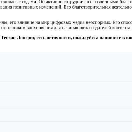
силилась с годами. Он активно сотрудничал с различными благ
ания позитивных изменений. Его благотворительная деятельнос
лы, его влияние на мир цифровых медиа неоспоримо. Его способ
 источником вдохновения для начинающих создателей контента и
 Тензин Лонгриг, есть неточности, пожалуйста напишите в к