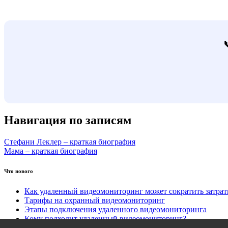
Навигация по записям
Стефани Леклер – краткая биография
Мама – краткая биография
Что нового
Как удаленный видеомониторинг может сократить затра
Тарифы на охранный видеомониторинг
Этапы подключения удаленного видеомониторинга
Кому подходит удаленный видеомониторинг?
Какие задачи решает удаленный видеомониторинг