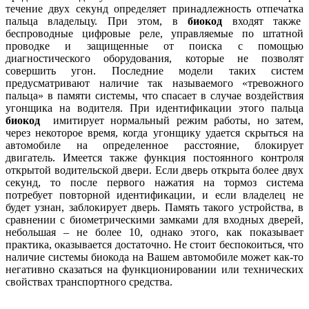
течение двух секунд определяет принадлежность отпечатка
пальца владельцу. При этом, в
биокод
входят также
беспроводные цифровые реле, управляемые по штатной
проводке и защищенные от поиска с помощью
диагностического оборудования, которые не позволят
совершить угон. Последние модели таких систем
предусматривают наличие так называемого «тревожного
пальца» в памяти системы, что спасает в случае воздействия
угонщика на водителя. При идентификации этого пальца
биокод
имитирует нормальный режим работы, но затем,
через некоторое время, когда угонщику удается скрыться на
автомобиле на определенное расстояние, блокирует
двигатель. Имеется также функция постоянного контроля
открытой водительской двери. Если дверь открыта более двух
секунд, то после первого нажатия на тормоз система
потребует повторной идентификации, и если владелец не
будет узнан, заблокирует дверь. Память такого устройства, в
сравнении с биометрическими замками для входных дверей,
небольшая – не более 10, однако этого, как показывает
практика, оказывается достаточно. Не стоит беспокоиться, что
наличие системы биокода на Вашем автомобиле может как-то
негативно сказаться на функционировании или технических
свойствах транспортного средства.