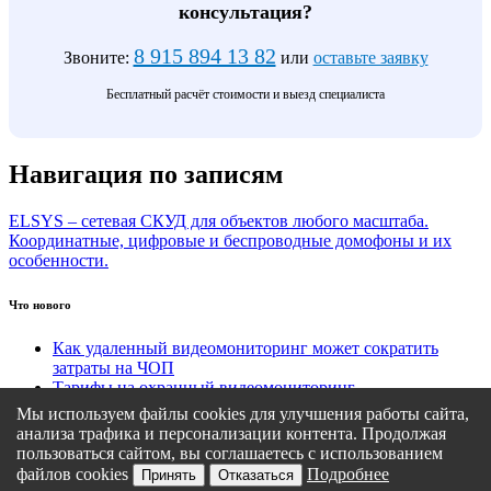
консультация?
8 915 894 13 82
Звоните:
или
оставьте заявку
Бесплатный расчёт стоимости и выезд специалиста
Навигация по записям
ELSYS – сетевая СКУД для объектов любого масштаба.
Координатные, цифровые и беспроводные домофоны и их
особенности.
Что нового
Как удаленный видеомониторинг может сократить
затраты на ЧОП
Тарифы на охранный видеомониторинг
Этапы подключения удаленного видеомониторинга
Мы используем файлы cookies для улучшения работы сайта,
Кому подходит удаленный видеомониторинг?
анализа трафика и персонализации контента. Продолжая
Какие задачи решает удаленный видеомониторинг
пользоваться сайтом, вы соглашаетесь с использованием
файлов cookies
Подробнее
Принять
Отказаться
Политика конфиденциальности