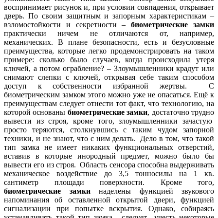
воспринимает рисунок и, при условии совпадения, открывает
дверь. По своим защитным и запорным характеристикам –
взломостойкости и секретности –
биометрические замки
практически ничем не отличаются от, например,
механических. В плане безопасности, есть и безусловные
преимущества, которые легко продемонстрировать на таком
примере: сколько было случаев, когда происходила утеря
ключей, а потом ограбление? – Злоумышленники крадут или
снимают слепки с ключей, открывая себе таким способом
доступ к собственности избранной жертвы. С
биометрическим замком этого можно уже не опасаться. Ещё к
преимуществам следует отнести тот факт, что технологию, на
которой основаны
биометрические замки
, достаточно трудно
вывести из строя, кроме того, злоумышленники зачастую
просто теряются, столкнувшись с таким чудом запорной
техники, и не знают, что с ним делать. Дело в том, что такой
тип замка не имеет никаких функциональных отверстий,
вставив в которые инородный предмет, можно было бы
вывести его из строя. Область сенсора способна выдерживать
механическое воздействие до 3,5 тонносилы на 1 кв.
сантиметр площади поверхности. Кроме того,
биометрические замки
наделены функцией звукового
напоминания об оставленной открытой двери, функцией
сигнализации при попытке вскрытия. Однако, собираясь
устанавливать такой тип замка, следует учесть некоторые