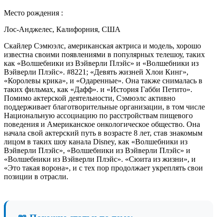
Место рождения :
Лос-Анджелес, Калифорния, США
Скайлер Сэмюэлс, американская актриса и модель, хорошо
известна своими появлениями в популярных телешоу, таких
как «Волшебники из Вэйверли Плэйс» и «Волшебники из
Вэйверли Плэйс». #8221; «Девять жизней Хлои Кинг»,
«Королевы крика», и «Одаренные». Она также снималась в
таких фильмах, как «Дафф». и «История Габби Петито».
Помимо актерской деятельности, Сэмюэлс активно
поддерживает благотворительные организации, в том числе
Национальную ассоциацию по расстройствам пищевого
поведения и Американское онкологическое общество. Она
начала свой актерский путь в возрасте 8 лет, став знакомым
лицом в таких шоу канала Disney, как «Волшебники из
Вэйверли Плэйс», «Волшебники из Вэйверли Плэйс» и
«Волшебники из Вэйверли Плэйс». «Сюита из жизни», и
«Это такая ворона», и с тех пор продолжает укреплять свои
позиции в отрасли.