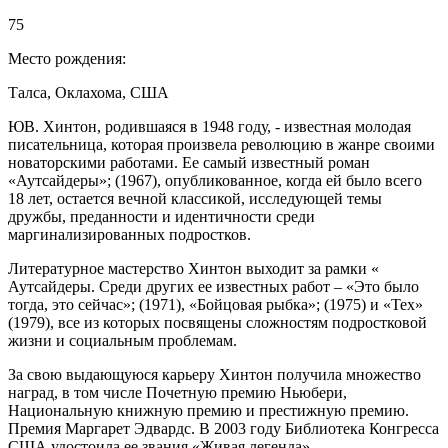
75
Место рождения:
Талса, Оклахома, США
ЮВ. Хинтон, родившаяся в 1948 году, - известная молодая
писательница, которая произвела революцию в жанре своими
новаторскими работами. Ее самый известный роман
«Аутсайдеры»; (1967), опубликованное, когда ей было всего
18 лет, остается вечной классикой, исследующей темы
дружбы, преданности и идентичности среди
маргинализированных подростков.
Литературное мастерство Хинтон выходит за рамки «
Аутсайдеры. Среди других ее известных работ – «Это было
тогда, это сейчас»; (1971), «Бойцовая рыбка»; (1975) и «Tex»
(1979), все из которых посвящены сложностям подростковой
жизни и социальным проблемам.
За свою выдающуюся карьеру Хинтон получила множество
наград, в том числе Почетную премию Ньюбери,
Национальную книжную премию и престижную премию.
Премия Маргарет Эдвардс. В 2003 году Библиотека Конгресса
США удостоила ее звания «Живая легенда».