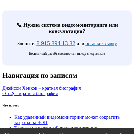
📞 Нужна система видеомониторинга или
консультация?
8 915 894 13 82
Звоните:
или
оставьте заявку
Бесплатный расчёт стоимости и выезд специалиста
Навигация по записям
Джейсон Хэнкок – краткая биография
Отн.$ – краткая биография
Что нового
Как удаленный видеомониторинг может сократить
затраты на ЧОП
Тарифы на охранный видеомониторинг
Этапы подключения удаленного видеомониторинга