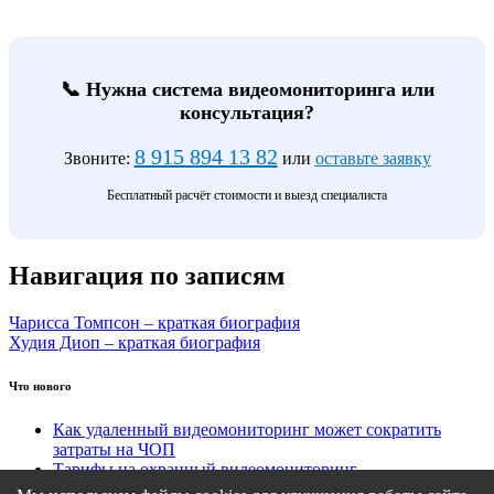
📞 Нужна система видеомониторинга или
консультация?
8 915 894 13 82
Звоните:
или
оставьте заявку
Бесплатный расчёт стоимости и выезд специалиста
Навигация по записям
Чарисса Томпсон – краткая биография
Худия Диоп – краткая биография
Что нового
Как удаленный видеомониторинг может сократить
затраты на ЧОП
Тарифы на охранный видеомониторинг
Этапы подключения удаленного видеомониторинга