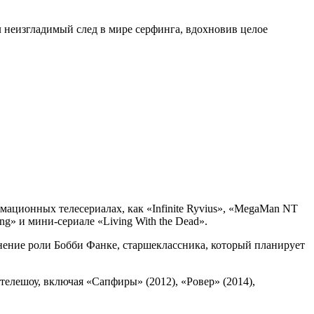
 неизгладимый след в мире серфинга, вдохновив целое
имационных телесериалах, как «Infinite Ryvius», «MegaMan NT
ng» и мини-сериале «Living With the Dead».
нение роли Бобби Фанке, старшеклассника, который планирует
телешоу, включая «Сапфиры» (2012), «Ровер» (2014),