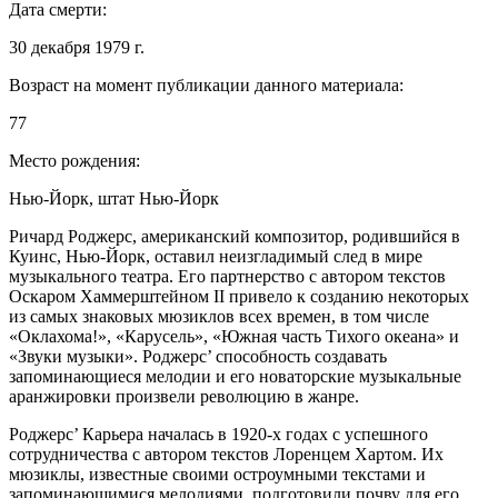
Дата смерти:
30 декабря 1979 г.
Возраст на момент публикации данного материала:
77
Место рождения:
Нью-Йорк, штат Нью-Йорк
Ричард Роджерс, американский композитор, родившийся в
Куинс, Нью-Йорк, оставил неизгладимый след в мире
музыкального театра. Его партнерство с автором текстов
Оскаром Хаммерштейном II привело к созданию некоторых
из самых знаковых мюзиклов всех времен, в том числе
«Оклахома!», «Карусель», «Южная часть Тихого океана» и
«Звуки музыки». Роджерс’ способность создавать
запоминающиеся мелодии и его новаторские музыкальные
аранжировки произвели революцию в жанре.
Роджерс’ Карьера началась в 1920-х годах с успешного
сотрудничества с автором текстов Лоренцем Хартом. Их
мюзиклы, известные своими остроумными текстами и
запоминающимися мелодиями, подготовили почву для его