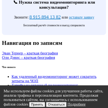
📞 Нужна система видеомониторинга или
консультация?
8 915 894 13 82
Звоните:
или
оставьте заявку
Бесплатный расчёт стоимости и выезд специалиста
Навигация по записям
Эван Тернер – краткая биография
Оли Дэвис – краткая биография
Что нового
Как удаленный видеомониторинг может сократить
затраты на ЧОП
Тарифы на охранный видеомониторинг
Этапы подключения удаленного видеомониторинга
Мы используем файлы cookies для улучшения работы сайта,
Кому подходит удаленный видеомониторинг?
анализа трафика и персонализации контента. Продолжая
Какие задачи решает удаленный видеомониторинг
пользоваться сайтом, вы соглашаетесь с использованием
файлов cookies
Подробнее
Принять
Отказаться
Политика конфиденциальности