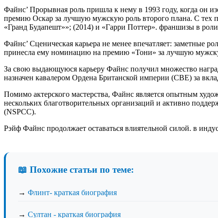
Файнс’ Прорывная роль пришла к нему в 1993 году, когда он 
премию Оскар за лучшую мужскую роль второго плана. С тех п
«Гранд Будапешт»»; (2014) и «Гарри Поттер». франшизы в роли
Файнс’ Сценическая карьера не менее впечатляет: заметные рол
принесла ему номинацию на премию «Тони» за лучшую мужску
За свою выдающуюся карьеру Файнс получил множество наград
назначен кавалером Ордена Британской империи (CBE) за вкла
Помимо актерского мастерства, Файнс является опытным художн
нескольких благотворительных организаций и активно поддер
(NSPCC).
Рэйф Файнс продолжает оставаться влиятельной силой. в индус
📖 Похожие статьи по теме:
→
Флинт- краткая биография
→
Султан - краткая биография