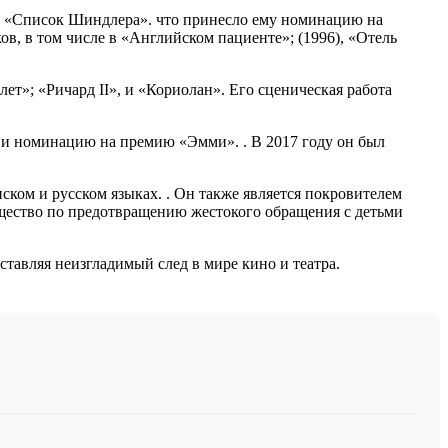
га «Список Шиндлера». что принесло ему номинацию на
в, в том числе в «Английском пациенте»; (1996), «Отель
ет»; «Ричард II», и «Кориолан». Его сценическая работа
и номинацию на премию «Эмми». . В 2017 году он был
ком и русском языках. . Он также является покровителем
щество по предотвращению жестокого обращения с детьми
тавляя неизгладимый след в мире кино и театра.