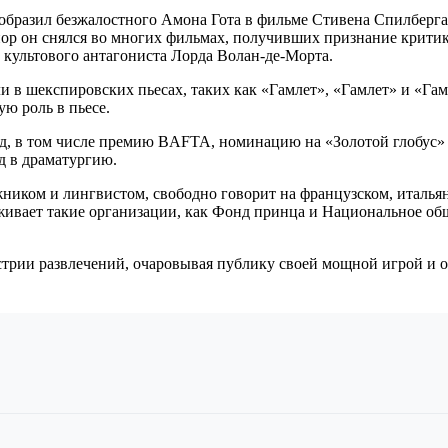
изобразил безжалостного Амона Гота в фильме Стивена Спилбер
ор он снялся во многих фильмах, получивших признание критико
 культового антагониста Лорда Волан-де-Морта.
и в шекспировских пьесах, таких как «Гамлет», «Гамлет» и «Гамл
ю роль в пьесе.
, в том числе премию BAFTA, номинацию на «Золотой глобус» 
д в драматургию.
иком и лингвистом, свободно говорит на французском, итальянс
живает такие организации, как Фонд принца и Национальное об
трии развлечений, очаровывая публику своей мощной игрой и ос