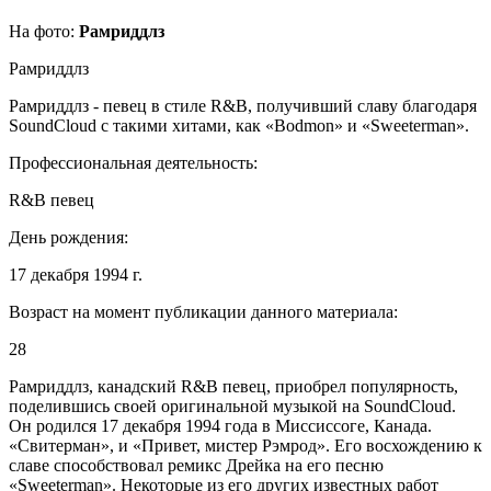
На фото:
Рамриддлз
Рамриддлз
Рамриддлз - певец в стиле R&B, получивший славу благодаря
SoundCloud с такими хитами, как «Bodmon» и «Sweeterman».
Профессиональная деятельность:
R&B певец
День рождения:
17 декабря 1994 г.
Возраст на момент публикации данного материала:
28
Рамриддлз, канадский R&B певец, приобрел популярность,
поделившись своей оригинальной музыкой на SoundCloud.
Он родился 17 декабря 1994 года в Миссиссоге, Канада.
«Свитерман», и «Привет, мистер Рэмрод». Его восхождению к
славе способствовал ремикс Дрейка на его песню
«Sweeterman». Некоторые из его других известных работ