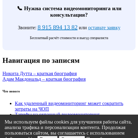
📞 Нужна система видеомониторинга или
консультация?
8 915 894 13 82
Звоните:
или
оставьте заявку
Бесплатный расчёт стоимости и выезд специалиста
Навигация по записям
Никита Дутта – краткая биография
Адам Макдональд – краткая биография
Что нового
Как удаленный видеомониторинг может сократить
затраты на ЧОП
Тарифы на охранный видеомониторинг
Этапы подключения удаленного видеомониторинга
Мы используем файлы cookies для улучшения работы сайта,
Кому подходит удаленный видеомониторинг?
анализа трафика и персонализации контента. Продолжая
Какие задачи решает удаленный видеомониторинг
пользоваться сайтом, вы соглашаетесь с использованием