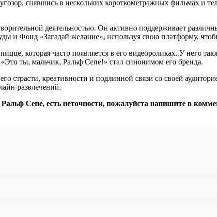
угозор, снявшись в нескольких короткометражных фильмах и тел
творительной деятельностью. Он активно поддерживает различн
уды и Фонд «Загадай желание», используя свою платформу, чтоб
цце, которая часто появляется в его видеороликах. У него такж
 «Это ты, мальчик, Ральф Сепе!» стал синонимом его бренда.
 его страсти, креативности и подлинной связи со своей аудитор
нлайн-развлечений.
 Ральф Сепе, есть неточности, пожалуйста напишите в комме