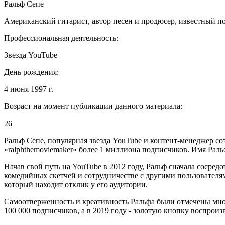
Ральф Сепе
Американский гитарист, автор песен и продюсер, известный по
Профессиональная деятельность:
Звезда YouTube
День рождения:
4 июня 1997 г.
Возраст на момент публикации данного материала:
26
Ральф Сепе, популярная звезда YouTube и контент-менеджер с
«ralphthemoviemaker» более 1 миллиона подписчиков. Имя Рал
Начав свой путь на YouTube в 2012 году, Ральф сначала сосред
комедийных скетчей и сотрудничестве с другими пользователям
который находит отклик у его аудитории.
Самоотверженность и креативность Ральфа были отмечены мно
100 000 подписчиков, а в 2019 году - золотую кнопку воспрои