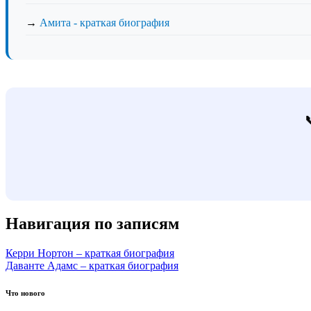
→
Амита - краткая биография
Навигация по записям
Керри Нортон – краткая биография
Даванте Адамс – краткая биография
Что нового