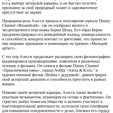
его к выбору актерской карьеры, и он быстро получил
признание за свой природный талант и харизматичное
присутствие на экране.
Прорывная роль Алесси пришла в популярном сериале Disney
Channel «Bizaardvark». где он изобразил милого и
эксцентричного персонажа Берни Шоца. Его образ Берни
продемонстрировал его комедийный подход, универсальность
и способность находить контакт со зрителями, что принесло
ему широкое признание и номинацию на премию «Молодой
артист».
С тех пор Алесси продолжает расширять свою фильмографию
выдающимися произведениями. появления в различных
телешоу и фильмах. Он снялся в фильме Disney Channel
«Приключения няни». сериал Netflix «Alexa & Кэти,” и
художественный фильм «Война с дедушкой». демонстрируя
свой актерский диапазон и способность преуспеть в разных
жанрах.
Помимо своей актерской карьеры, Алесси также является
опытным музыкантом, играющим на гитаре и фортепиано. Он
страстно любит помогать обществу и активно участвует в
благотворительной деятельности, используя свою платформу
для повышения осведомленности о делах, близких его сердцу.