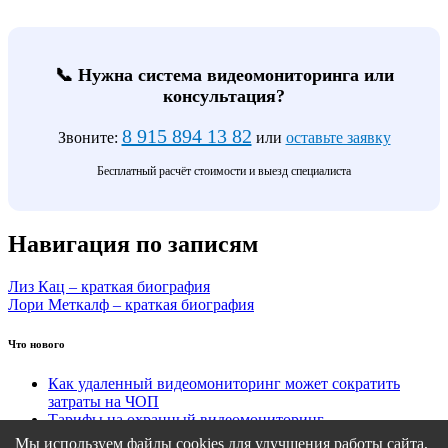
📞 Нужна система видеомониторинга или
консультация?
8 915 894 13 82
Звоните:
или
оставьте заявку
Бесплатный расчёт стоимости и выезд специалиста
Навигация по записям
Лиз Кац – краткая биография
Лори Меткалф – краткая биография
Что нового
Как удаленный видеомониторинг может сократить
затраты на ЧОП
Тарифы на охранный видеомониторинг
Этапы подключения удаленного видеомониторинга
Мы используем файлы cookies для улучшения работы сайта,