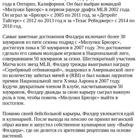
года в Онтарио, Калифорния. Он был выбран командой
«Милуоки Брюэрс» в первом раунде драфта MLB 2002 года.
Он играл за «Брюэрс» с 2005 по 2011 год, за «Детройт
Тайгерс» с 2012 по 2013 год и за «Техас Рейнджерс» с 2014 по
2016 год.
Самые заметные достижения Филдера включают более 30
хоумранов из пяти сезоны подряд с «Милуоки Брюэрс»,
достигнув пика в 50 хоумранов в 2007 году. Это достижение
сделало его самым молодым игроком в Национальной лиге,
совершившим 50 хоумранов за сезон. Шестикратный участник
Матча всех звезд MLB, Филдер трижды выигрывал награду
«Серебряный отбивающий», лидировал в Американской лиге
по количеству забитых мячей в (RBI) и был назван лауреатом
премии Национальной лиги Хэнка Аарона в 2007 году.
Будучи двукратным членом В клубе, насчитывающем 50
хоумранов, Филдер дважды за свою карьеру сыграл важную
роль в том, чтобы помочь «Милуоки Брюэрс» выйти в
постсезон.
Помимо своей бейсбольной карьеры, Филдер увлекается едой
и кулинарией. После выхода на пенсию он принял веганский
образ жизни и запустил собственное кулинарное шоу «Выбор
Филдера». где он делится со зрителями рецептами на основе
растений.