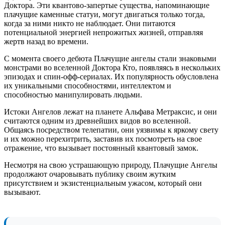
Доктора. Эти квантово-запертые существа, напоминающие
плачущие каменные статуи, могут двигаться только тогда,
когда за ними никто не наблюдает. Они питаются
потенциальной энергией непрожитых жизней, отправляя
жертв назад во времени.
С момента своего дебюта Плачущие ангелы стали знаковыми
монстрами во вселенной Доктора Кто, появляясь в нескольких
эпизодах и спин-офф-сериалах. Их популярность обусловлена ​​
их уникальными способностями, интеллектом и
способностью манипулировать людьми.
Истоки Ангелов лежат на планете Альфава Метраксис, и они
считаются одним из древнейших видов во вселенной.
Общаясь посредством телепатии, они уязвимы к яркому свету
и их можно перехитрить, заставив их посмотреть на свое
отражение, что вызывает постоянный квантовый замок.
Несмотря на свою устрашающую природу, Плачущие Ангелы
продолжают очаровывать публику своим жутким
присутствием и экзистенциальным ужасом, который они
вызывают.