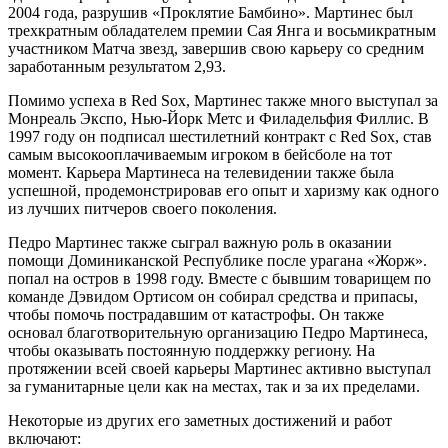
2004 года, разрушив «Проклятие Бамбино». Мартинес был
трехкратным обладателем премии Сая Янга и восьмикратным
участником Матча звезд, завершив свою карьеру со средним
заработанным результатом 2,93.
Помимо успеха в Red Sox, Мартинес также много выступал за
Монреаль Экспо, Нью-Йорк Метс и Филадельфия Филлис. В
1997 году он подписал шестилетний контракт с Red Sox, став
самым высокооплачиваемым игроком в бейсболе на тот
момент. Карьера Мартинеса на телевидении также была
успешной, продемонстрировав его опыт и харизму как одного
из лучших питчеров своего поколения.
Педро Мартинес также сыграл важную роль в оказании
помощи Доминиканской Республике после урагана «Жорж».
попал на остров в 1998 году. Вместе с бывшим товарищем по
команде Дэвидом Ортисом он собирал средства и припасы,
чтобы помочь пострадавшим от катастрофы. Он также
основал благотворительную организацию Педро Мартинеса,
чтобы оказывать постоянную поддержку региону. На
протяжении всей своей карьеры Мартинес активно выступал
за гуманитарные цели как на местах, так и за их пределами.
Некоторые из других его заметных достижений и работ
включают: