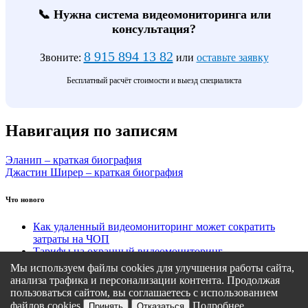
📞 Нужна система видеомониторинга или
консультация?
8 915 894 13 82
Звоните:
или
оставьте заявку
Бесплатный расчёт стоимости и выезд специалиста
Навигация по записям
Эланип – краткая биография
Джастин Ширер – краткая биография
Что нового
Как удаленный видеомониторинг может сократить
затраты на ЧОП
Тарифы на охранный видеомониторинг
Этапы подключения удаленного видеомониторинга
Мы используем файлы cookies для улучшения работы сайта,
Кому подходит удаленный видеомониторинг?
анализа трафика и персонализации контента. Продолжая
Какие задачи решает удаленный видеомониторинг
пользоваться сайтом, вы соглашаетесь с использованием
файлов cookies
Подробнее
Принять
Отказаться