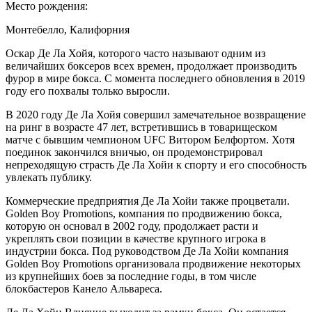
Место рождения:
Монтебелло, Калифорния
Оскар Де Ла Хойя, которого часто называют одним из
величайших боксеров всех времен, продолжает производить
фурор в мире бокса. С момента последнего обновления в 2019
году его похвалы только выросли.
В 2020 году Де Ла Хойя совершил замечательное возвращение
на ринг в возрасте 47 лет, встретившись в товарищеском
матче с бывшим чемпионом UFC Витором Белфортом. Хотя
поединок закончился вничью, он продемонстрировал
непреходящую страсть Де Ла Хойи к спорту и его способность
увлекать публику.
Коммерческие предприятия Де Ла Хойи также процветали.
Golden Boy Promotions, компания по продвижению бокса,
которую он основал в 2002 году, продолжает расти и
укреплять свои позиции в качестве крупного игрока в
индустрии бокса. Под руководством Де Ла Хойи компания
Golden Boy Promotions организовала продвижение некоторых
из крупнейших боев за последние годы, в том числе
блокбастеров Канело Альвареса.