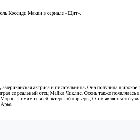
 роль Кэссиди Макки в сериале «Щит».
да, американская актриса и писательница. Она получила широкое
грал ее реальный отец Майкл Чиклис. Осень также появлялась в
Моран. Помимо своей актерской карьеры, Отем является энтузи
 Арья.