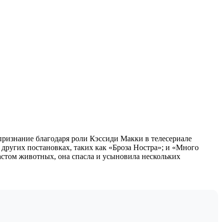
 признание благодаря роли Кэссиди Макки в телесериале
 других постановках, таких как «Броза Ностра»; и «Много
астом животных, она спасла и усыновила нескольких