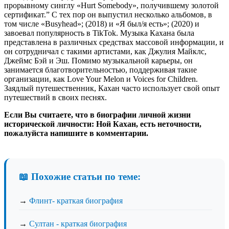
прорывному синглу «Hurt Somebody», получившему золотой
сертификат.” С тех пор он выпустил несколько альбомов, в
том числе «Busyhead»; (2018) и «Я был/я есть»; (2020) и
завоевал популярность в TikTok. Музыка Кахана была
представлена ​​в различных средствах массовой информации, и
он сотрудничал с такими артистами, как Джулия Майклс,
Джеймс Бэй и Эш. Помимо музыкальной карьеры, он
занимается благотворительностью, поддерживая такие
организации, как Love Your Melon и Voices for Children.
Заядлый путешественник, Кахан часто использует свой опыт
путешествий в своих песнях.
Если Вы считаете, что в биографии личной жизни
исторической личности: Ной Кахан, есть неточности,
пожалуйста напишите в комментарии.
📖 Похожие статьи по теме:
→
Флинт- краткая биография
→
Султан - краткая биография