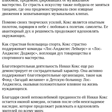
альбомов, продемонстрировавших ее музыкальное
мастерство. Ее страсть к искусству также побудила ее заняться
танцами, где она продемонстрировала свои изящные
движения в захватывающих музыкальных клипах.
Помимо своих творческих усилий, Кокс является опытным
пилотом, парящим в небе с любовью к полетам. самолеты. Ее
авантюрный дух и решимость продолжают вдохновлять
окружающих.
Как страстная болельщица спорта, Кокс страстно
поддерживает команды «Лос-Анджелес Лейкерс» и «Лос-
Анджелес Доджерс», воплощая дух товарищества и
спортивного мастерства.
Благотворительная деятельность Никки Кокс еще раз
демонстрирует ее сострадательный характер. Она активно
поддерживает благотворительные организации, такие как
Фонд «Загадай желание» и Детскую больницу Лос-
Анджелеса, оказывая положительное влияние на жизнь
нуждающихся.
Благодаря своей непоколебимой преданности ей Никки Кокс
остается иконой комедии, оставив после себя неизгладимое
наследие, которое продолжает развлекать и вдохновлять
зрителей по всему миру.