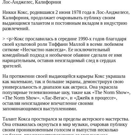
Лос-Анджелес, Калифорния
Никки Кокс, родившаяся 2 июня 1978 года в Лос-Анджелесе,
Калифорния, продолжает очаровывать публику своим
выдающимся талантом и постоянным вкладом в индустрию
развлечений.
> <р>Кокс прославилась в середине 1990-х годов благодаря
своей культовой роли Тиффани Маллой в всеми любимом
ситкоме «Несчастно навсегда». Ее исключительный
комедийный подход и необычное обаяние сделали ее имя
нарицательным, оставив неизгладимый след в сердцах
зрителей.
На протяжении своей выдающейся карьеры Кокс украшала
как маленькие, так и большие экраны, демонстрируя свою
универсальность и диапазон как актриса. Она украсила
популярные телевизионные шоу, такие как «The Norm Show»,
«The Norm Show». «Лас-Вегас», и «Джейк в процессе»,
оставляя неизгладимое впечатление своими
запоминающимися выступлениями.
Талант Кокса простирался за пределы актерского мастерства.
Она отважилась окунуться в мир музыки, очаровав публику
своим проникновенным голосом и выпустив несколько