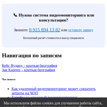
📞 Нужна система видеомониторинга или
консультация?
8 915 894 13 82
Звоните:
или
оставьте заявку
Бесплатный расчёт стоимости и выезд специалиста
Навигация по записям
Кейс Вудард – краткая биография
Зак Карпер – краткая биография
Что нового
Как удаленный видеомониторинг может сократить
затраты на ЧОП
Тарифы на охранный видеомониторинг
Этапы подключения удаленного видеомониторинга
Мы используем файлы cookies для улучшения работы сайта,
Кому подходит удаленный видеомониторинг?