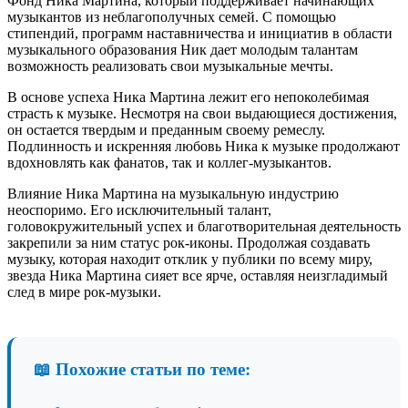
Фонд Ника Мартина, который поддерживает начинающих
музыкантов из неблагополучных семей. С помощью
стипендий, программ наставничества и инициатив в области
музыкального образования Ник дает молодым талантам
возможность реализовать свои музыкальные мечты.
В основе успеха Ника Мартина лежит его непоколебимая
страсть к музыке. Несмотря на свои выдающиеся достижения,
он остается твердым и преданным своему ремеслу.
Подлинность и искренняя любовь Ника к музыке продолжают
вдохновлять как фанатов, так и коллег-музыкантов.
Влияние Ника Мартина на музыкальную индустрию
неоспоримо. Его исключительный талант,
головокружительный успех и благотворительная деятельность
закрепили за ним статус рок-иконы. Продолжая создавать
музыку, которая находит отклик у публики по всему миру,
звезда Ника Мартина сияет все ярче, оставляя неизгладимый
след в мире рок-музыки.
📖 Похожие статьи по теме: