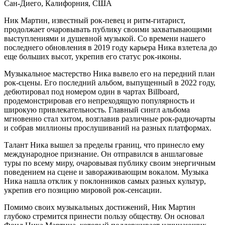
Сан-Диего, Калифорния, США
Ник Мартин, известный рок-певец и ритм-гитарист,
продолжает очаровывать публику своими захватывающими
выступлениями и душевной музыкой. Со времени нашего
последнего обновления в 2019 году карьера Ника взлетела до
еще больших высот, укрепив его статус рок-иконы.
Музыкальное мастерство Ника вывело его на передний план
рок-сцены. Его последний альбом, выпущенный в 2022 году,
дебютировал под номером один в чартах Billboard,
продемонстрировав его непреходящую популярность и
широкую привлекательность. Главный сингл альбома
мгновенно стал хитом, возглавив различные рок-радиочарты
и собрав миллионы прослушиваний на разных платформах.
Талант Ника вышел за пределы границ, что принесло ему
международное признание. Он отправился в аншлаговые
туры по всему миру, очаровывая публику своим энергичным
поведением на сцене и завораживающим вокалом. Музыка
Ника нашла отклик у поклонников самых разных культур,
укрепив его позицию мировой рок-сенсации.
Помимо своих музыкальных достижений, Ник Мартин
глубоко стремится принести пользу обществу. Он основал