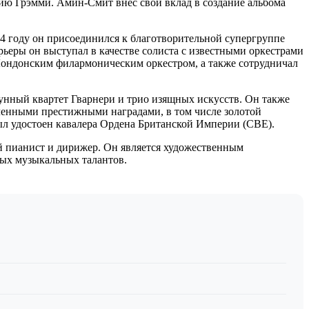
мию Грэмми. Амин-Смит внес свой вклад в создание альбома
4 году он присоединился к благотворительной супергруппе
рьеры он выступал в качестве солиста с известными оркестрами
ондонским филармоническим оркестром, а также сотрудничал
унный квартет Гварнери и трио изящных искусств. Он также
ленными престижными наградами, в том числе золотой
ыл удостоен кавалера Ордена Британской Империи (CBE).
й пианист и дирижер. Он является художественным
дых музыкальных талантов.