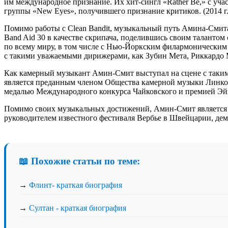
им международное признание. Их хит-сингл «Rather Be,» с уч
группы «New Eyes», получившего признание критиков. (2014 г.)
Помимо работы с Clean Bandit, музыкальный путь Амина-Смит
Band Aid 30 в качестве скрипача, поделившись своим талантом
по всему миру, в том числе с Нью-Йоркским филармоническим
с такими уважаемыми дирижерами, как Зубин Мета, Риккардо 
Как камерный музыкант Амин-Смит выступал на сцене с таким
является преданным членом Общества камерной музыки Линко
медалью Международного конкурса Чайковского и премией Эйв
Помимо своих музыкальных достижений, Амин-Смит является п
руководителем известного фестиваля Вербье в Швейцарии, дем
📖 Похожие статьи по теме:
→
Флинт- краткая биография
→
Султан - краткая биография