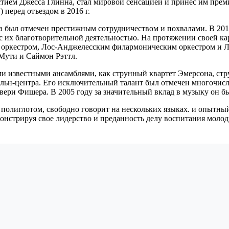
астием Джесса Глинна, стал мировой сенсацией и принес им пре
 перед отъездом в 2016 г.
а был отмечен престижным сотрудничеством и похвалами. В 201
 с их благотворительной деятельностью. На протяжении своей ка
 оркестром, Лос-Анджелесским филармоническим оркестром и Л
Мути и Саймон Рэттл.
и известными ансамблями, как струнный квартет Эмерсона, стр
льн-центра. Его исключительный талант был отмечен многочис
ери Фишера. В 2005 году за значительный вклад в музыку он б
олиглотом, свободно говорит на нескольких языках. и опытны
онстрируя свое лидерство и преданность делу воспитания моло