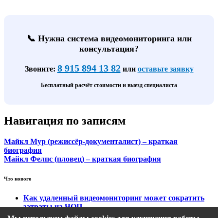
📞 Нужна система видеомониторинга или
консультация?
8 915 894 13 82
Звоните:
или
оставьте заявку
Бесплатный расчёт стоимости и выезд специалиста
Навигация по записям
Майкл Мур (режиссёр-документалист) – краткая
биография
Майкл Фелпс (пловец) – краткая биография
Что нового
Как удаленный видеомониторинг может сократить
затраты на ЧОП
Тарифы на охранный видеомониторинг