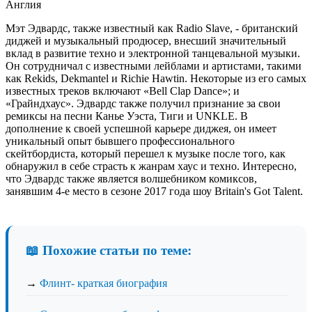
Англия
Мэт Эдвардс, также известный как Radio Slave, - британский
диджей и музыкальный продюсер, внесший значительный
вклад в развитие техно и электронной танцевальной музыки.
Он сотрудничал с известными лейблами и артистами, такими
как Rekids, Dekmantel и Richie Hawtin. Некоторые из его самых
известных треков включают «Bell Clap Dance»; и
«Грайндхаус». Эдвардс также получил признание за свои
ремиксы на песни Канье Уэста, Тиги и UNKLE. В
дополнение к своей успешной карьере диджея, он имеет
уникальный опыт бывшего профессионального
скейтбордиста, который перешел к музыке после того, как
обнаружил в себе страсть к жанрам хаус и техно. Интересно,
что Эдвардс также является волшебником комиксов,
занявшим 4-е место в сезоне 2017 года шоу Britain's Got Talent.
📖 Похожие статьи по теме:
→
Флинт- краткая биография