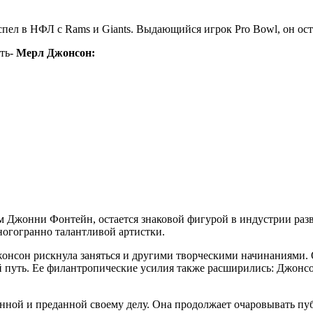
ел в НФЛ с Rams и Giants. Выдающийся игрок Pro Bowl, он оста
сть-
Мерл Джонсон:
 Джонни Фонтейн, остается знаковой фигурой в индустрии разв
ногогранно талантливой артистки.
нсон рискнула заняться и другими творческими начинаниями. О
 путь. Ее филантропические усилия также расширились: Джонс
ленной и преданной своему делу. Она продолжает очаровывать