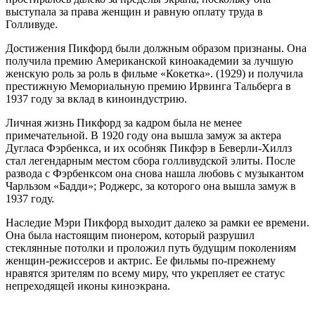
выступала за права женщин и равную оплату труда в
Голливуде.
Достижения Пикфорд были должным образом признаны. Она
получила премию Американской киноакадемии за лучшую
женскую роль за роль в фильме «Кокетка». (1929) и получила
престижную Мемориальную премию Ирвинга Тальберга в
1937 году за вклад в киноиндустрию.
Личная жизнь Пикфорд за кадром была не менее
примечательной. В 1920 году она вышла замуж за актера
Дугласа Фэрбенкса, и их особняк Пикфэр в Беверли-Хиллз
стал легендарным местом сбора голливудской элиты. После
развода с Фэрбенксом она снова нашла любовь с музыкантом
Чарльзом «Бадди»; Роджерс, за которого она вышла замуж в
1937 году.
Наследие Мэри Пикфорд выходит далеко за рамки ее времени.
Она была настоящим пионером, который разрушил
стеклянные потолки и проложил путь будущим поколениям
женщин-режиссеров и актрис. Ее фильмы по-прежнему
нравятся зрителям по всему миру, что укрепляет ее статус
непреходящей иконы киноэкрана.