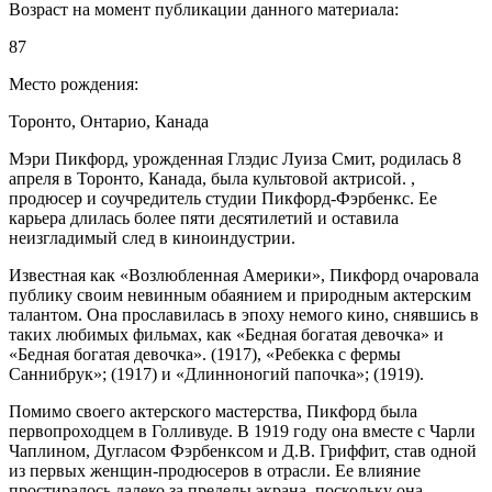
Возраст на момент публикации данного материала:
87
Место рождения:
Торонто, Онтарио, Канада
Мэри Пикфорд, урожденная Глэдис Луиза Смит, родилась 8
апреля в Торонто, Канада, была культовой актрисой. ,
продюсер и соучредитель студии Пикфорд-Фэрбенкс. Ее
карьера длилась более пяти десятилетий и оставила
неизгладимый след в киноиндустрии.
Известная как «Возлюбленная Америки», Пикфорд очаровала
публику своим невинным обаянием и природным актерским
талантом. Она прославилась в эпоху немого кино, снявшись в
таких любимых фильмах, как «Бедная богатая девочка» и
«Бедная богатая девочка». (1917), «Ребекка с фермы
Саннибрук»; (1917) и «Длинноногий папочка»; (1919).
Помимо своего актерского мастерства, Пикфорд была
первопроходцем в Голливуде. В 1919 году она вместе с Чарли
Чаплином, Дугласом Фэрбенксом и Д.В. Гриффит, став одной
из первых женщин-продюсеров в отрасли. Ее влияние
простиралось далеко за пределы экрана, поскольку она