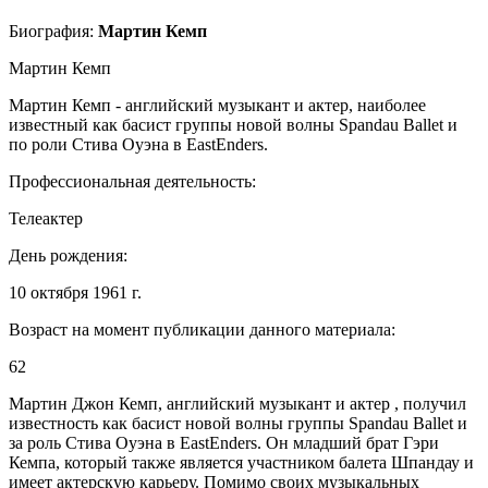
Биография:
Мартин Кемп
Мартин Кемп
Мартин Кемп - английский музыкант и актер, наиболее
известный как басист группы новой волны Spandau Ballet и
по роли Стива Оуэна в EastEnders.
Профессиональная деятельность:
Телеактер
День рождения:
10 октября 1961 г.
Возраст на момент публикации данного материала:
62
Мартин Джон Кемп, английский музыкант и актер , получил
известность как басист новой волны группы Spandau Ballet и
за роль Стива Оуэна в EastEnders. Он младший брат Гэри
Кемпа, который также является участником балета Шпандау и
имеет актерскую карьеру. Помимо своих музыкальных