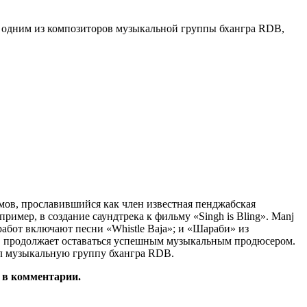
л одним из композиторов музыкальной группы бхангра RDB,
мов, прославившийся как член известная пенджабская
мер, в создание саундтрека к фильму «Singh is Bling». Manj
абот включают песни «Whistle Baja»; и «Шараби» из
, продолжает оставаться успешным музыкальным продюсером.
ал музыкальную группу бхангра RDB.
 в комментарии.