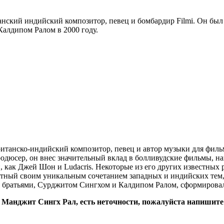
нский индийский композитор, певец и бомбардир Filmi. Он бы
Калдипом Ралом в 2000 году.
итанско-индийский композитор, певец и автор музыки для филь
юсер, он внес значительный вклад в болливудские фильмы, напри
как Джей Шон и Ludacris. Некоторые из его других известных р
стный своим уникальным сочетанием западных и индийских тем
умя братьями, Сурджитом Сингхом и Калдипом Ралом, сформиров
: Манджит Сингх Рал, есть неточности, пожалуйста напишите