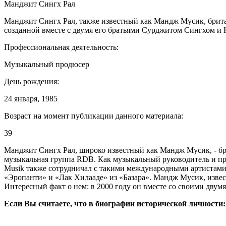
Манджит Сингх Рал
Манджит Сингх Рал, также известный как Мандж Мусик, брита
созданной вместе с двумя его братьями Сурджитом Сингхом и 
Профессиональная деятельность:
Музыкальный продюсер
День рождения:
24 января, 1985
Возраст на момент публикации данного материала:
39
Манджит Сингх Рал, широко известный как Мандж Мусик, - бр
музыкальная группа RDB. Как музыкальный руководитель и прод
Musik также сотрудничал с такими международными артистами, 
«Эропанти» и «Лак Хилааде» из «Базара». Мандж Мусик, изве
Интересный факт о нем: в 2000 году он вместе со своими дв
Если Вы считаете, что в биографии исторической личности