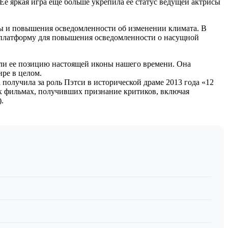
Ее яркая игра еще больше укрепила ее статус ведущей актрисы
ы и повышения осведомленности об изменении климата. В
ю платформу для повышения осведомленности о насущной
или ее позицию настоящей иконы нашего времени. Она
ре в целом.
получила за роль Пэтси в исторической драме 2013 года «12
их фильмах, получивших признание критиков, включая
.