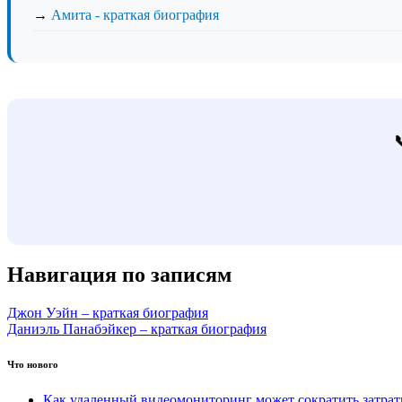
→
Амита - краткая биография
Навигация по записям
Джон Уэйн – краткая биография
Даниэль Панабэйкер – краткая биография
Что нового
Как удаленный видеомониторинг может сократить затра