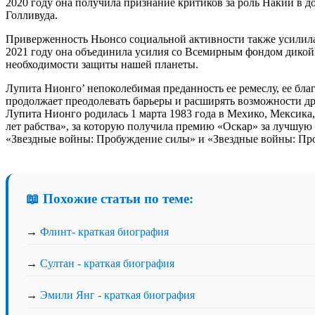
2020 году она получила признание критиков за роль Накии в д
Голливуда.
Приверженность Ньонсо социальной активности также усилил
2021 году она объединила усилия со Всемирным фондом дикой
необходимости защиты нашей планеты.
Лупита Нионго’ непоколебимая преданность ее ремеслу, ее бл
продолжает преодолевать барьеры и расширять возможности др
Лупита Нионго родилась 1 марта 1983 года в Мехико, Мексика,
лет рабства», за которую получила премию «Оскар» за лучшую
«Звездные войны: Пробуждение силы» и «Звездные войны: Проб
📖 Похожие статьи по теме:
→
Флинт- краткая биография
→
Султан - краткая биография
→
Эмили Янг - краткая биография