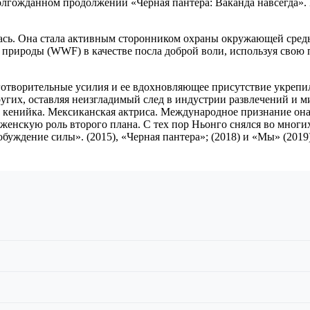
олгожданном продолжении «Черная пантера: Ваканда навсегда». 
ась. Она стала активным сторонником охраны окружающей сред
 природы (WWF) в качестве посла доброй воли, используя сво
аготворительные усилия и ее вдохновляющее присутствие укреп
угих, оставляя неизгладимый след в индустрии развлечений и ми
 кенийка. Мексиканская актриса. Международное признание она 
 женскую роль второго плана. С тех пор Ньонго снялся во мног
уждение силы». (2015), «Черная пантера»; (2018) и «Мы» (2019)