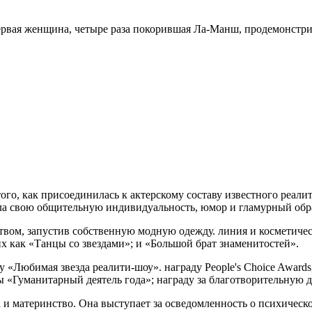
 первая женщина, четыре раза покорившая Ла-Манш, продемонст
е того, как присоединилась к актерскому составу известного реа
а свою общительную индивидуальность, юмор и гламурный обра
твом, запустив собственную модную одежду. линия и косметичес
х как «Танцы со звездами»; и «Большой брат знаменитостей».
«Любимая звезда реалити-шоу». награду People's Choice Award
ы «Гуманитарный деятель года»; награду за благотворительную д
и материнство. Она выступает за осведомленность о психическом