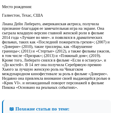
Место рождения:
Галвестон, Техас, США
Лиана Дейн Либерато, американская актриса, получила
признание благодаря ее замечательная игра на экране. Она
сыграла младшую версию главной женской роли в фильме
2014 года «Лучшее во мне». и появлялся в драматических
фильмах, таких как «Последний пожиратель грехов»; (2007) и
«Доверие» (2010), такие триллеры, как «Нарушение
границы»; (2011) и «Стертые» (2012), а также фильмы ужасов,
в том числе «Призрак»; (2013) и «Пляжный дом»; (2019).
Кроме того, Либерато снялся в фильме «Если я останусь». и
«До костей». В 14 лет она получила Серебряную премию
Хьюго за лучшую женскую роль на Чикагском
международном кинофестивале за роль в фильме «Доверие».
Недавно она привлекла внимание своей выдающейся ролью в
«Крик VI». и неожиданный поворот персонажей в фильме
Пикока «Основано на реальных событиях».
📖 Похожие статьи по теме: