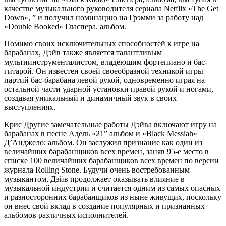
качестве музыкального руководителя сериала Netflix «The Get
Down», ” и получил номинацию на Грэмми за работу над
«Double Booked» Гласпера. альбом.
Помимо своих исключительных способностей к игре на
барабанах, Дэйв также является талантливым
мультиинструменталистом, владеющим фортепиано и бас-
гитарой. Он известен своей своеобразной техникой игры
партий бас-барабана левой рукой, одновременно играя на
остальной части ударной установки правой рукой и ногами,
создавая уникальный и динамичный звук в своих
выступлениях.
Крис Другие замечательные работы Дэйва включают игру на
барабанах в песне Адель «21” альбом и «Black Messiah»
Д’Анджело; альбом. Он заслужил признание как один из
величайших барабанщиков всех времен, заняв 95-е место в
списке 100 величайших барабанщиков всех времен по версии
журнала Rolling Stone. Будучи очень востребованным
музыкантом, Дэйв продолжает оказывать влияние в
музыкальной индустрии и считается одним из самых опасных
и разносторонних барабанщиков из ныне живущих, поскольку
он внес свой вклад в создание популярных и признанных
альбомов различных исполнителей.