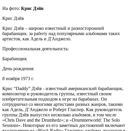
На фото:
Крис Дэйв
Крис Дэйв
Крис Дэйв – широко известный и разносторонний
барабанщик. за работу над популярными альбомами таких
артистов, как Адель и Д'Анджело.
Профессиональная деятельность:
Барабанщик
День рождения:
8 ноября 1973 г.
Крис “Daddy” Дэйв - известный американский барабанщик,
композитор и руководитель группы, известный своим
изобретательным подходом к игре на барабанах. Он
сотрудничал со многими артистами разных жанров, такими
как Адель, Д’Анджело и Роберт Гласпер. Как руководитель
группы Дэйв выпустил несколько альбомов, в том числе
«Chris Dave and the Drumhedz»; и «Drummerworld: The Solo
Sessions». Некоторые из его заметных достижений включают
выступление на «Black Radio» Гласпера; альбома, выступая в