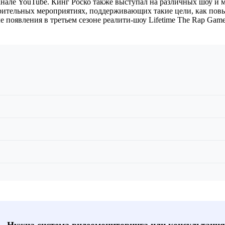
 канале YouTube. Кинг Роско также выступал на различных шоу и
творительных мероприятиях, поддерживающих такие цели, как по
е появления в третьем сезоне реалити-шоу Lifetime The Rap Game
📞 Нужна система видеомониторинга или консультация