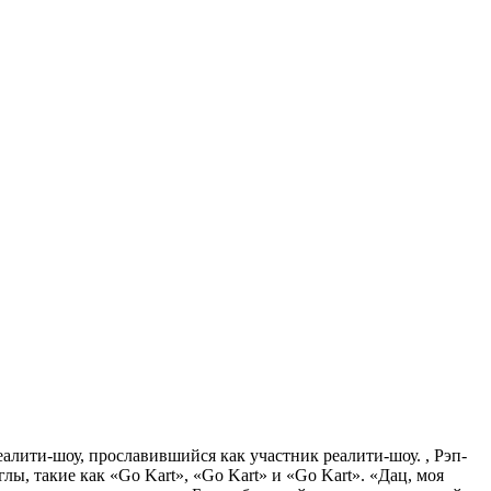
алити-шоу, прославившийся как участник реалити-шоу. , Рэп-
лы, такие как «Go Kart», «Go Kart» и «Go Kart». «Дац, моя