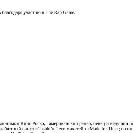
ь благодаря участию в The Rap Game.
донимом Кинг Роско, - американский рэпер, певец и ведущий ре
ебютный сингл «Cashin’»,” его микстейп «Made for This»; и синг