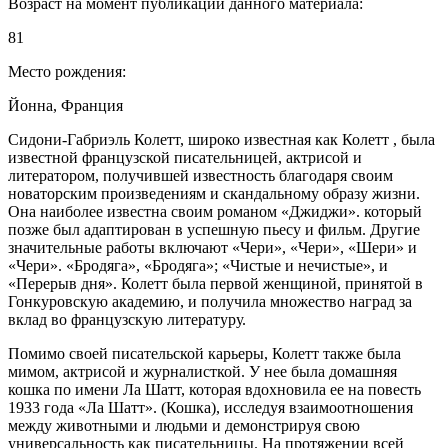
Возраст на момент публикации данного материала:
81
Место рождения:
Йонна, Франция
Сидони-Габриэль Колетт, широко известная как Колетт , была
известной французской писательницей, актрисой и
литератором, получившей известность благодаря своим
новаторским произведениям и скандальному образу жизни.
Она наиболее известна своим романом «Джиджи». который
позже был адаптирован в успешную пьесу и фильм. Другие
значительные работы включают «Чери», «Чери», «Шери» и
«Чери». «Бродяга», «Бродяга»; «Чистые и нечистые», и
«Перерыв дня». Колетт была первой женщиной, принятой в
Гонкуровскую академию, и получила множество наград за
вклад во французскую литературу.
Помимо своей писательской карьеры, Колетт также была
мимом, актрисой и журналисткой. У нее была домашняя
кошка по имени Ла Шатт, которая вдохновила ее на повесть
1933 года «Ла Шатт». (Кошка), исследуя взаимоотношения
между животными и людьми и демонстрируя свою
универсальность как писательницы. На протяжении всей