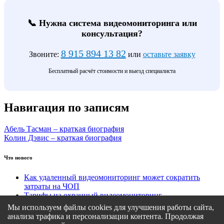
📞 Нужна система видеомониторинга или
консультация?
8 915 894 13 82
Звоните:
или
оставьте заявку
Бесплатный расчёт стоимости и выезд специалиста
Навигация по записям
Абель Тасман – краткая биография
Колин Дэвис – краткая биография
Что нового
Как удаленный видеомониторинг может сократить
затраты на ЧОП
Тарифы на охранный видеомониторинг
Этапы подключения удаленного видеомониторинга
Мы используем файлы cookies для улучшения работы сайта,
Кому подходит удаленный видеомониторинг?
анализа трафика и персонализации контента. Продолжая
Какие задачи решает удаленный видеомониторинг