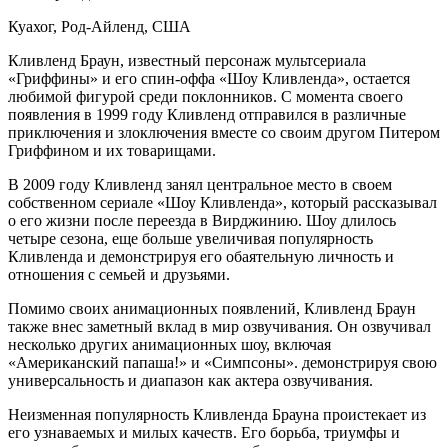
Куахог, Род-Айленд, США
Кливленд Браун, известный персонаж мультсериала
«Гриффины» и его спин-оффа «Шоу Кливленда», остается
любимой фигурой среди поклонников. С момента своего
появления в 1999 году Кливленд отправился в различные
приключения и злоключения вместе со своим другом Питером
Гриффином и их товарищами.
В 2009 году Кливленд занял центральное место в своем
собственном сериале «Шоу Кливленда», который рассказывал
о его жизни после переезда в Вирджинию. Шоу длилось
четыре сезона, еще больше увеличивая популярность
Кливленда и демонстрируя его обаятельную личность и
отношения с семьей и друзьями.
Помимо своих анимационных появлений, Кливленд Браун
также внес заметный вклад в мир озвучивания. Он озвучивал
несколько других анимационных шоу, включая
«Американский папаша!» и «Симпсоны». демонстрируя свою
универсальность и диапазон как актера озвучивания.
Неизменная популярность Кливленда Брауна проистекает из
его узнаваемых и милых качеств. Его борьба, триумфы и