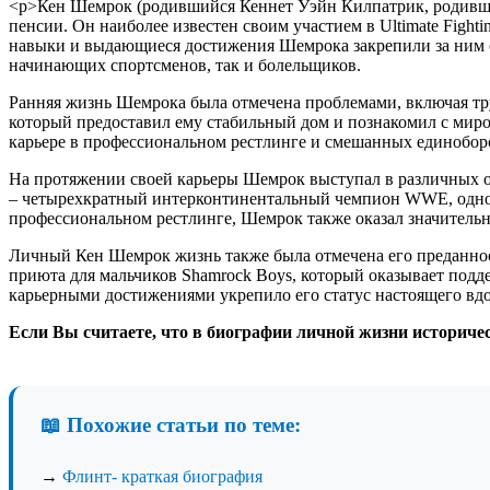
<р>Кен Шемрок (родившийся Кеннет Уэйн Килпатрик, родившийс
пенсии. Он наиболее известен своим участием в Ultimate Fight
навыки и выдающиеся достижения Шемрока закрепили за ним ст
начинающих спортсменов, так и болельщиков.
Ранняя жизнь Шемрока была отмечена проблемами, включая тру
который предоставил ему стабильный дом и познакомил с миром
карьере в профессиональном рестлинге и смешанных единобор
На протяжении своей карьеры Шемрок выступал в различных ор
– четырехкратный интерконтинентальный чемпион WWE, одно
профессиональном рестлинге, Шемрок также оказал значительн
Личный Кен Шемрок жизнь также была отмечена его преданност
приюта для мальчиков Shamrock Boys, который оказывает под
карьерными достижениями укрепило его статус настоящего вдо
Если Вы считаете, что в биографии личной жизни историче
📖 Похожие статьи по теме:
→
Флинт- краткая биография