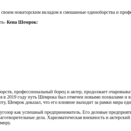
ен своим новаторским вкладом в смешанные единоборства и проф
сть-
Кена Шемрок:
борств, профессиональный борец и актер, продолжает очаровы
я в 2019 году путь Шемрока был отмечен новыми похвалами и в
рту, Шемрок доказал, что его влияние выходит за рамки мира ед
угозор как успешный предприниматель. Его деловые предприят
аготворительные дела. Харизматическая внешность и актерский 
миру.