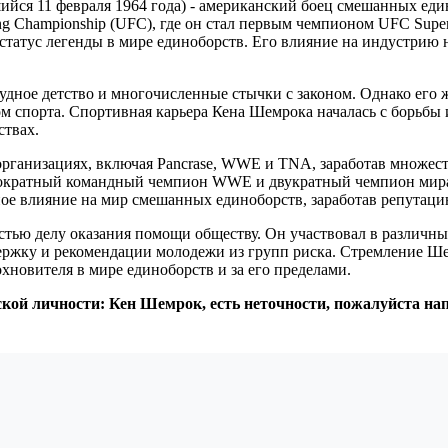
я 11 февраля 1964 года) - американский боец ​​смешанных един
ing Championship (UFC), где он стал первым чемпионом UFC Supe
атус легенды в мире единоборств. Его влияние на индустрию н
дное детство и многочисленные стычки с законом. Однако его 
 спорта. Спортивная карьера Кена Шемрока началась с борьбы и
ствах.
ганизациях, включая Pancrase, WWE и TNA, заработав множеств
кратный командный чемпион WWE и двукратный чемпион мира 
ое влияние на мир смешанных единоборств, заработав репутацию
ью делу оказания помощи обществу. Он участвовал в различных
держку и рекомендации молодежи из групп риска. Стремление Ш
хновителя в мире единоборств и за его пределами.
ской личности: Кен Шемрок, есть неточности, пожалуйста н