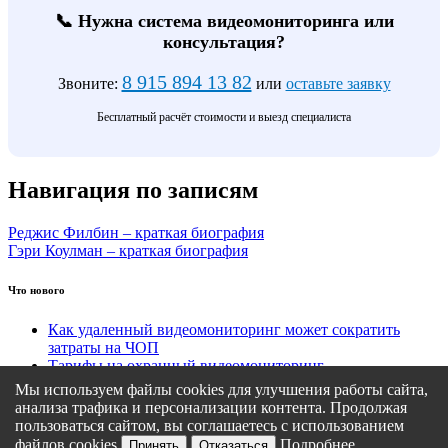
📞 Нужна система видеомониторинга или
консультация?
8 915 894 13 82
Звоните:
или
оставьте заявку
Бесплатный расчёт стоимости и выезд специалиста
Навигация по записям
Реджис Филбин – краткая биография
Гэри Коулман – краткая биография
Что нового
Как удаленный видеомониторинг может сократить
затраты на ЧОП
Тарифы на охранный видеомониторинг
Этапы подключения удаленного видеомониторинга
Мы используем файлы cookies для улучшения работы сайта,
Кому подходит удаленный видеомониторинг?
анализа трафика и персонализации контента. Продолжая
Какие задачи решает удаленный видеомониторинг
пользоваться сайтом, вы соглашаетесь с использованием
файлов cookies
Подробнее
Принять
Отказаться