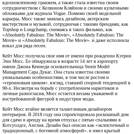
вдохновленному гранжем, а также стала известна своим
сотрудничеством с Келвином Кляйном и своими культовыми
обложками для журнала Vogue. Помимо своей модельной
карьеры, Мосс также занялась дизайном, актерским
мастерством и музыкой, сотрудничая с такими брендами, как
Topshop и Longchamp, снимаясь в таких фильмах, как
«Absolutely Fabulous: The Movie», «Absolutely Fabulous: The
Movie» и «Absolutely Fabulous: The Movie». и даже исполнила
вокал для ряда песен.
Кейт Мосс получила свое имя от имени при рождении Кэтрин
Энн Мосс. Ее обнаружила в возрасте 14 лет в аэропорту
имени Джона Кеннеди основательница Storm Model
Management Сара Дукас. Она стала известна своими
уникальными особенностями, в том числе ростом и
«героиновым шиком». взгляд, ставший спорной тенденцией в
90-х. Несмотря на борьбу с употреблением наркотиков и
личные разногласия, Мосс остается весьма уважаемой и
востребованной фигурой в индустрии моды.
Кейт Мосс втайне является талантливым дизайнером
интерьеров. В 2018 году она спроектировала роскошный дом
для сдачи в аренду на время отпуска с пятью спальнями в
Котсуолдсе, Англия. Дизайн был описан как «эклектичный и
традиционный, с богемной атмосферой». и имел крытый