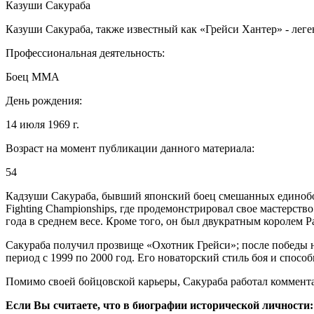
Казуши Сакураба
Казуши Сакураба, также известный как «Грейси Хантер» - лег
Профессиональная деятельность:
Боец ММА
День рождения:
14 июля 1969 г.
Возраст на момент публикации данного материала:
54
Кадзуши Сакураба, бывший японский боец ​​смешанных единобо
Fighting Championships, где продемонстрировал свое мастерст
года в среднем весе. Кроме того, он был двукратным королем P
Сакураба получил прозвище «Охотник Грейси»; после победы н
период с 1999 по 2000 год. Его новаторский стиль боя и спос
Помимо своей бойцовской карьеры, Сакураба работал коммента
Если Вы считаете, что в биографии исторической личности: