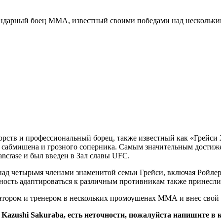
ендарный боец ​​ММА, известный своими победами над нескольки
рств и профессиональный борец, также известный как «Грейси Х
во сабмишена и грозного соперника. Самым значительным достиже
ancrase и был введен в Зал славы UFC.
ад четырьмя членами знаменитой семьи Грейси, включая Ройлера
обность адаптироваться к различным противникам также принесли
тором и тренером в нескольких промоушенах ММА и внес свой в
 Kazushi Sakuraba, есть неточности, пожалуйста напишите в