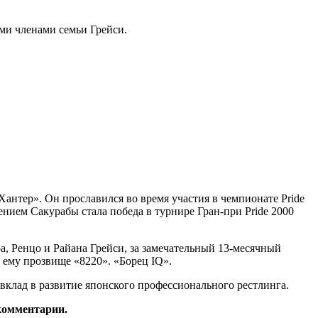
ми членами семьи Грейси.
антер». Он прославился во время участия в чемпионате Pride
нием Сакурабы стала победа в турнире Гран-при Pride 2000
, Ренцо и Райана Грейси, за замечательный 13-месячный
 ему прозвище «8220». «Борец IQ».
клад в развитие японского профессионального рестлинга.
 комментарии.