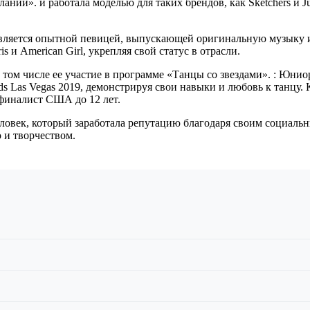
ний». и работала моделью для таких брендов, как Sketchers и Jus
является опытной певицей, выпускающей оригинальную музыку 
s и American Girl, укрепляя свой статус в отрасли.
 том числе ее участие в программе «Танцы со звездами». : Юни
 Las Vegas 2019, демонстрируя свои навыки и любовь к танцу. К
финалист США до 12 лет.
ловек, который заработала репутацию благодаря своим социальн
 и творчеством.