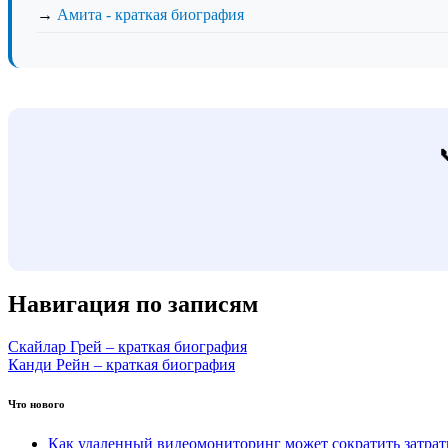
→
Амита - краткая биография
Навигация по записям
Скайлар Грей – краткая биография
Канди Рейн – краткая биография
Что нового
Как удаленный видеомониторинг может сократить затра