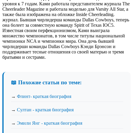
уровня к 7 годам. Ками работала представителем журнала The
Cheerleader Magazine и работала моделью для Varsity All Star, а
также была изображена на обложке Inside Cheerleading.
журнал. Бывшая чирлидерша команды Dallas Cowboys, теперь
она болеет за совместную команду Spirit of Texas IOC5.
Известная своим перфекционизмом, Ками выиграла
множество чемпионатов, в том числе титулы национальной
чемпионки NCA и чемпионки мира. Она дочь бывшей
чирлидерши команды Dallas Cowboys Кэнди Брэнсон и
поддерживает тесные отношения со своей матерью и тремя
братьями и сестрами.
📖 Похожие статьи по теме:
→
Флинт- краткая биография
→
Султан - краткая биография
→
Эмили Янг - краткая биография