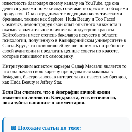
известность благодаря своему каналу на YouTube, где она
делится уроками по макияжу, советами по красоте и обзорами
продуктов. Она сотрудничает с ведущими косметическими
брендами, такими как Sephora, Huda Beauty и Too Faced
Cosmetics, демонстрируя свой опыт опытного визажиста и
оказывая значительное влияние на индустрию красоты.
Кейтсбьюти имеет степень бакалавра искусств в области
психологии, полученную в Калифорнийском университете в
Санта-Крус, что позволило ей лучше понимать потребности
своей аудитории и предлагать ценные советы по красоте,
которые повышают их самооценку.
Интригующим аспектом карьеры Садаф Масаэли является то,
что она начала свою карьеру преподавателя макияжа в
Instagram, быстро завоевав интерес таких известных брендов,
как Huda Beauty и Jeffrey Star.
Если Вы считаете, что в биографии личной жизни
знаменитой личности: Каецкрасота, есть неточности,
пожалуйста напишите в комментарии.
📖 Похожие статьи по теме: